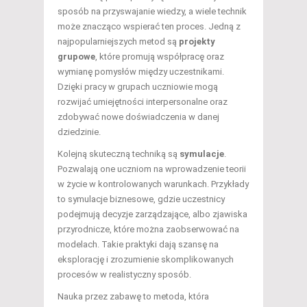
sposób na przyswajanie wiedzy, a wiele technik
może znacząco wspierać ten proces. Jedną z
najpopularniejszych metod są
projekty
grupowe
, które promują współpracę oraz
wymianę pomysłów między uczestnikami.
Dzięki pracy w grupach uczniowie mogą
rozwijać umiejętności interpersonalne oraz
zdobywać nowe doświadczenia w danej
dziedzinie.
Kolejną skuteczną techniką są
symulacje
.
Pozwalają one uczniom na wprowadzenie teorii
w życie w kontrolowanych warunkach. Przykłady
to symulacje biznesowe, gdzie uczestnicy
podejmują decyzje zarządzające, albo zjawiska
przyrodnicze, które można zaobserwować na
modelach. Takie praktyki dają szansę na
eksplorację i zrozumienie skomplikowanych
procesów w realistyczny sposób.
Nauka przez zabawę to metoda, która