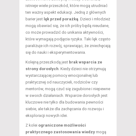
istnieje wiele przeszkód, które mogą utrudniać
ten ważny aspekt edukacji. Jedną z głównych
barier jest
lęk przed porażką
. Dzieci i młodzież
mogą obawiać się, że ich próby będą nieudane,
co może prowadzić do unikania aktywności,
które wymagają podjęcia ryzyka. Taki lęk często
paraliżuje ich rozwój, sprawiając, że zniechęcają
się do nauki i eksperymentowania.
Kolejną przeszkodą jest
brak wsparcia ze
strony dorosłych
. Kiedy dzieci nie otrzymują
wystarczającej pomocy emocjonalnej lub
praktycznej od nauczycieli, rodziców czy
mentorów, mogą czuć się zagubione i niepewne
w swoich działaniach. Wsparcie dorosłych jest
kluczowe nie tylko dla budowania pewności
siebie, ale także dla zachęcania do rozwoju i
eksploracji nowych idei.
Z kolei
ograniczone możliwości
praktycznego zastosowania wiedzy
mogą