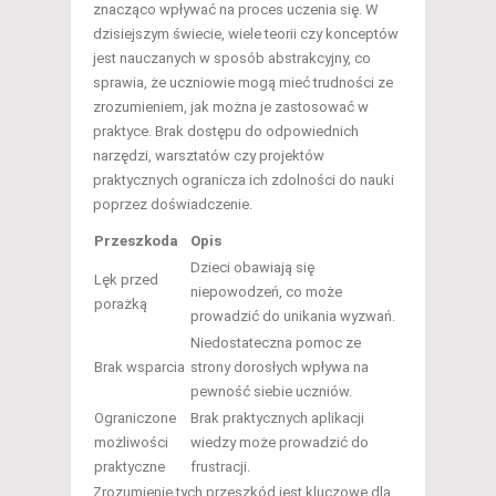
znacząco wpływać na proces uczenia się. W
dzisiejszym świecie, wiele teorii czy konceptów
jest nauczanych w sposób abstrakcyjny, co
sprawia, że uczniowie mogą mieć trudności ze
zrozumieniem, jak można je zastosować w
praktyce. Brak dostępu do odpowiednich
narzędzi, warsztatów czy projektów
praktycznych ogranicza ich zdolności do nauki
poprzez doświadczenie.
Przeszkoda
Opis
Dzieci obawiają się
Lęk przed
niepowodzeń, co może
porażką
prowadzić do unikania wyzwań.
Niedostateczna pomoc ze
Brak wsparcia
strony dorosłych wpływa na
pewność siebie uczniów.
Ograniczone
Brak praktycznych aplikacji
możliwości
wiedzy może prowadzić do
praktyczne
frustracji.
Zrozumienie tych przeszkód jest kluczowe dla