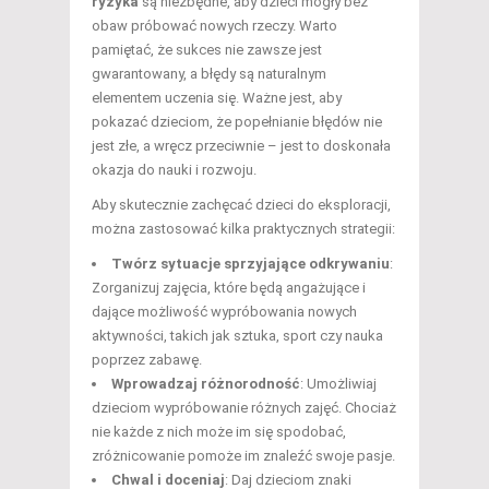
ryzyka
są niezbędne, aby dzieci mogły bez
obaw próbować nowych rzeczy. Warto
pamiętać, że sukces nie zawsze jest
gwarantowany, a błędy są naturalnym
elementem uczenia się. Ważne jest, aby
pokazać dzieciom, że popełnianie błędów nie
jest złe, a wręcz przeciwnie – jest to doskonała
okazja do nauki i rozwoju.
Aby skutecznie zachęcać dzieci do eksploracji,
można zastosować kilka praktycznych strategii:
Twórz sytuacje sprzyjające odkrywaniu
:
Zorganizuj zajęcia, które będą angażujące i
dające możliwość wypróbowania nowych
aktywności, takich jak sztuka, sport czy nauka
poprzez zabawę.
Wprowadzaj różnorodność
: Umożliwiaj
dzieciom wypróbowanie różnych zajęć. Chociaż
nie każde z nich może im się spodobać,
zróżnicowanie pomoże im znaleźć swoje pasje.
Chwal i doceniaj
: Daj dzieciom znaki