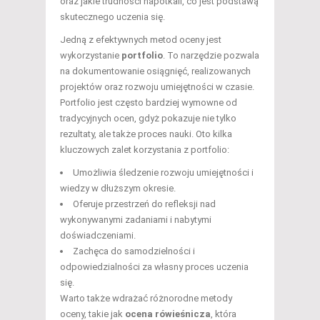
oraz jakie trudności napotkali, co jest podstawą
skutecznego uczenia się.
Jedną z efektywnych metod oceny jest
wykorzystanie
portfolio
. To narzędzie pozwala
na dokumentowanie osiągnięć, realizowanych
projektów oraz rozwoju umiejętności w czasie.
Portfolio jest często bardziej wymowne od
tradycyjnych ocen, gdyż pokazuje nie tylko
rezultaty, ale także proces nauki. Oto kilka
kluczowych zalet korzystania z portfolio:
Umożliwia śledzenie rozwoju umiejętności i
wiedzy w dłuższym okresie.
Oferuje przestrzeń do refleksji nad
wykonywanymi zadaniami i nabytymi
doświadczeniami.
Zachęca do samodzielności i
odpowiedzialności za własny proces uczenia
się.
Warto także wdrażać różnorodne metody
oceny, takie jak
ocena rówieśnicza
, która