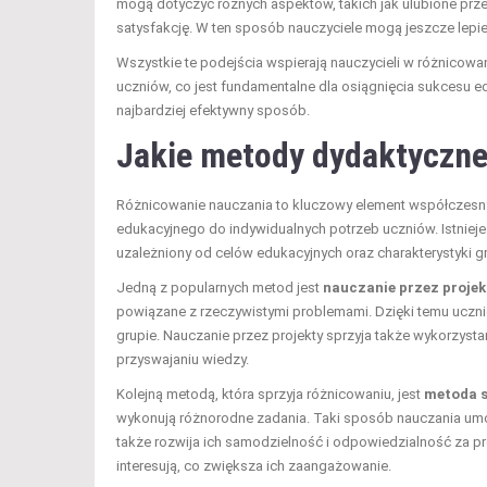
mogą dotyczyć różnych aspektów, takich jak ulubione przed
satysfakcję. W ten sposób nauczyciele mogą jeszcze lepi
Wszystkie te podejścia wspierają nauczycieli w różnicowa
uczniów, co jest fundamentalne dla osiągnięcia sukcesu 
najbardziej efektywny sposób.
Jakie metody dydaktyczne
Różnicowanie nauczania to kluczowy element współczesn
edukacyjnego do indywidualnych potrzeb uczniów. Istnieje
uzależniony od celów edukacyjnych oraz charakterystyki g
Jedną z popularnych metod jest
nauczanie przez projek
powiązane z rzeczywistymi problemami. Dzięki temu uczni
grupie. Nauczanie przez projekty sprzyja także wykorzyst
przyswajaniu wiedzy.
Kolejną metodą, która sprzyja różnicowaniu, jest
metoda s
wykonują różnorodne zadania. Taki sposób nauczania umo
także rozwija ich samodzielność i odpowiedzialność za pro
interesują, co zwiększa ich zaangażowanie.