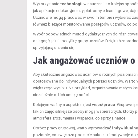
Wykorzystanie
technologii
w nauczaniu to kolejny sposób
jak aplikacje edukacyjne czy platformy e-learningowe, da
Uczniowie mogą pracować w swoim tempie i wybierać zasoby
również bieżące monitorowanie postępów uczniów, co poz
Wybór odpowiednich metod dydaktycznych do różnicowani
osiągnąć, jak i specyfikę grupy uczniów. Dzięki różnorod
sprzyjającą uczeniu się.
Jak angażować uczniów o 
Aby skutecznie angażować uczniów o różnych poziomach u
dostosowane do indywidualnych potrzeb uczniów. Warto
większego wysiłku. Na przykład, organizowanie małych ko
niezależnie od ich umiejętności.
Kolejnym ważnym aspektem jest
współpraca
. Grupowe p
takich zajęć silniejsze osoby mogą wspierać tych, którzy 
atmosfera zrozumienia i wsparcia, co sprzyja nauce.
Oprócz pracy grupowej, warto wprowadzać
indywidualn
poziomie, co zwiększa poczucie sukcesu i motywację do n