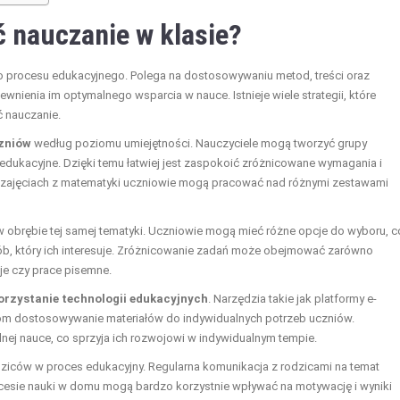
 nauczanie w klasie?
 procesu edukacyjnego. Polega na dostosowywaniu metod, treści oraz
nienia im optymalnego wsparcia w nauce. Istnieje wiele strategii, które
 nauczanie.
zniów
według poziomu umiejętności. Nauczyciele mogą tworzyć grupy
dukacyjne. Dzięki temu łatwiej jest zaspokoić zróżnicowane wymagania i
 w zajęciach z matematyki uczniowie mogą pracować nad różnymi zestawami
 obrębie tej samej tematyki. Uczniowie mogą mieć różne opcje do wyboru, c
b, który ich interesuje. Zróżnicowanie zadań może obejmować zarówno
cje czy prace pisemne.
orzystanie technologii edukacyjnych
. Narzędzia takie jak platformy e-
elom dostosowywanie materiałów do indywidualnych potrzeb uczniów.
ej nauce, co sprzyja ich rozwojowi w indywidualnym tempie.
ziców w proces edukacyjny. Regularna komunikacja z rodzicami na temat
esie nauki w domu mogą bardzo korzystnie wpływać na motywację i wyniki