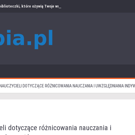
iblioteczki, które ożywią Twoje wnętrze
NAUCZYCIELI DOTYCZĄCE RÓŻNICOWANIA NAUCZANIA I UWZGLĘDNIANIA INDY
li dotyczące różnicowania nauczania i