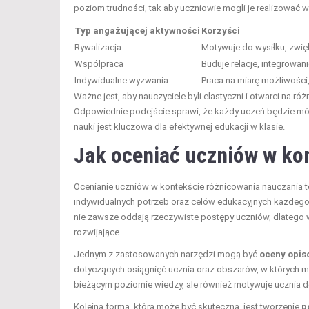
poziom trudności, tak aby uczniowie mogli je realizować 
Typ angażującej aktywności
Korzyści
Rywalizacja
Motywuje do wysiłku, zwi
Współpraca
Buduje relacje, integrowan
Indywidualne wyzwania
Praca na miarę możliwości
Ważne jest, aby nauczyciele byli elastyczni i otwarci na r
Odpowiednie podejście sprawi, że każdy uczeń będzie mó
nauki jest kluczowa dla efektywnej edukacji w klasie.
Jak oceniać uczniów w ko
Ocenianie uczniów w kontekście różnicowania nauczania t
indywidualnych potrzeb oraz celów edukacyjnych każdego 
nie zawsze oddają rzeczywiste postępy uczniów, dlatego w
rozwijające.
Jednym z zastosowanych narzędzi mogą być
oceny opis
dotyczących osiągnięć ucznia oraz obszarów, w których mo
bieżącym poziomie wiedzy, ale również motywuje ucznia d
Kolejną formą, która może być skuteczna, jest tworzenie
p