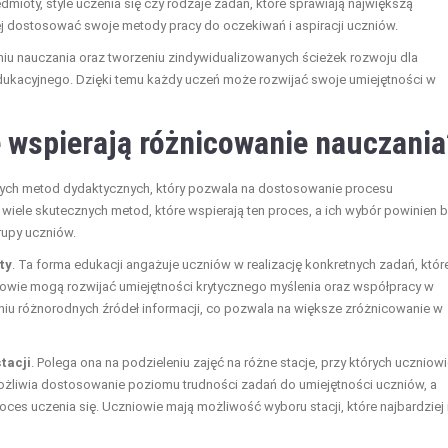
mioty, style uczenia się czy rodzaje zadań, które sprawiają największą
ej dostosować swoje metody pracy do oczekiwań i aspiracji uczniów.
niu nauczania oraz tworzeniu zindywidualizowanych ścieżek rozwoju dla
edukacyjnego. Dzięki temu każdy uczeń może rozwijać swoje umiejętności w
 wspierają różnicowanie nauczania
ych metod dydaktycznych, który pozwala na dostosowanie procesu
 wiele skutecznych metod, które wspierają ten proces, a ich wybór powinien 
rupy uczniów.
ty
. Ta forma edukacji angażuje uczniów w realizację konkretnych zadań, któr
owie mogą rozwijać umiejętności krytycznego myślenia oraz współpracy w
aniu różnorodnych źródeł informacji, co pozwala na większe zróżnicowanie w
tacji
. Polega ona na podzieleniu zajęć na różne stacje, przy których uczniow
żliwia dostosowanie poziomu trudności zadań do umiejętności uczniów, a
ces uczenia się. Uczniowie mają możliwość wyboru stacji, które najbardziej 