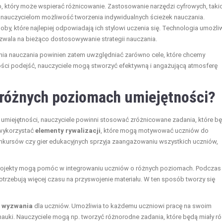
, który może wspierać różnicowanie. Zastosowanie narzędzi cyfrowych, taki
je nauczycielom możliwość tworzenia indywidualnych ścieżek nauczania.
, które najlepiej odpowiadają ich stylowi uczenia się. Technologia umożli
wala na bieżąco dostosowywanie strategii nauczania.
a nauczania powinien zatem uwzględniać zarówno cele, które chcemy
ności podejść, nauczyciele mogą stworzyć efektywną i angażującą atmosferę
różnych poziomach umiejętności?
miejętności, nauczyciele powinni stosować zróżnicowane zadania, które b
 wykorzystać
elementy rywalizacji
, które mogą motywować uczniów do
nkursów czy gier edukacyjnych sprzyja zaangażowaniu wszystkich uczniów,
rojekty mogą pomóc w integrowaniu uczniów o różnych poziomach. Podczas
potrzebują więcej czasu na przyswojenie materiału. W ten sposób tworzy się
e wyzwania
dla uczniów. Umożliwia to każdemu uczniowi pracę na swoim
auki. Nauczyciele mogą np. tworzyć różnorodne zadania, które będą miały r