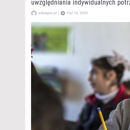
uwzględniania indywidualnych pot
edutapia.pl
|
Paź 16, 2020