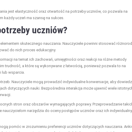
nia jest elastyczność oraz otwartość na potrzeby uczniów, co pozwala na
ym każdy uczeń ma szansę na sukces.
potrzeby uczniów?
m elementem skutecznego nauczania. Nauczyciele powinni stosować różnoro
ować do nich proces edukacyjny.
ormacji na temat ich zachowań, umiejętności oraz reakcji na różne metody
 im trudność, a które są wykonywane z łatwością, ponieważ pozwala to na
 lub wsparcia.
otrzeb. Nauczyciele mogą prowadzić indywidualne konwersacje, aby dowiedz
jach dotyczących nauki. Bezpośrednia interakcja może ujawnić wiele istotnyc
rwacji.
i mocnych stron oraz obszarów wymagających poprawy. Przeprowadzanie takic
aje nauczycielom narzędzia do oceny postępów uczniów oraz ich indywidualn
 mogą pomóc w zrozumieniu preferencji uczniów dotyczących nauczania. Anki