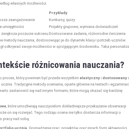
według własnych możliwości.
Przykłady
ększa zaangażowanie
Konkursy, quizy
ie umiejętności
Projekty grupowe, wymiana doświadczeń
, zwiększa poczucie sukcesu
Dostosowane zadania, różnorodne ćwiczenia
óżne metody nauczania, dostosowując je do dynamiki klasy i potrzeb uczniów.
gł odkrywać swoje możliwości w sprzyjającym środowisku. Taka personaliz
ntekście różnicowania nauczania?
o proces, który powinien być przede wszystkim
elastyczny
i
dostosowany
ucznia. Tradycyjne metody oceniania, oparte głównie na testach i egzaminac
arto zastanowić się nad innymi formami, które mogą okazać się bardziej
owe
, które umożliwiają nauczycielom dokładniejsze przekazanie obserwacji
że on się rozwijać. Tego rodzaju ocena nie tylko dostarcza informacji o
o pracy nad sobą.
ortfolio ucznia
. Gromadzenie prac, projektów oraz innych form aktywności