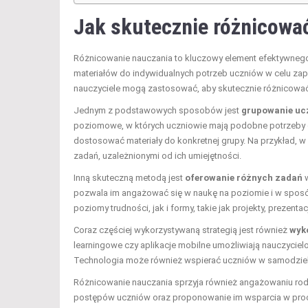
Jak skutecznie różnicować
Różnicowanie nauczania to kluczowy element efektywnego
materiałów do indywidualnych potrzeb uczniów w celu zapew
nauczyciele mogą zastosować, aby skutecznie różnicować
Jednym z podstawowych sposobów jest
grupowanie uc
poziomowe, w których uczniowie mają podobne potrzeby e
dostosować materiały do konkretnej grupy. Na przykład,
zadań, uzależnionymi od ich umiejętności.
Inną skuteczną metodą jest
oferowanie różnych zadań
w
pozwala im angażować się w naukę na poziomie i w sposó
poziomy trudności, jak i formy, takie jak projekty, prezenta
Coraz częściej wykorzystywaną strategią jest również
wyk
learningowe czy aplikacje mobilne umożliwiają nauczyci
Technologia może również wspierać uczniów w samodzieln
Różnicowanie nauczania sprzyja również angażowaniu rod
postępów uczniów oraz proponowanie im wsparcia w proc