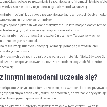
, umożliwiając lepsze zrozumienie i zapamiętywanie informacji. Istnieje wiele
 wiedzy. Oto niektóre z najskuteczniejszych metod wizualizacji:
żnymi informacjami. Mogą być szczególnie przydatne w naukach ścisłych, gdzi
wić zrozumienie złożonych zagadnień.
rakcyjny sposób przedstawia dane statystyczne lub informacje o danym temaci
ałach edukacyjnych, aby zwiększyć angażowanie odbiorcy.
wajania informacji, ponieważ angażuje różne zmysły. Tworzenie własnych
u i zapamiętaniu materiału.
na wizualizację trudnych koncepcji. Animacje pomagają w zrozumieniu
 w statycznej formie.
indywidualnych potrzeb i rodzaju przyswajanego materiału. Nie każdy sposób
ić czas na eksperymentowanie z różnymi metodami, aby znaleźć te, które
czenia się.
 z innymi metodami uczenia się?
wnie łączone z innymi metodami uczenia się, aby wzmocnić proces przyswaja
cję z popularnymi technikami, takimi jak notowanie, powtarzanie czy dyskusje
tać, by osiągnąć lepsze wyniki w nauce.
nie skuteczne. Kiedy przyjmujemy informacje w formie tekstu, warto je