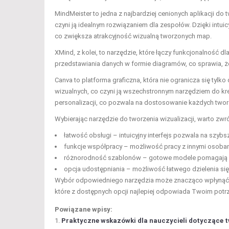
MindMeister to jedna z najbardziej cenionych aplikacji d
czyni ją idealnym rozwiązaniem dla zespołów. Dzięki intui
co zwiększa atrakcyjność wizualną tworzonych map.
XMind, z kolei, to narzędzie, które łączy funkcjonalność d
przedstawiania danych w formie diagramów, co sprawia, ż
Canva to platforma graficzna, która nie ogranicza się ty
wizualnych, co czyni ją wszechstronnym narzędziem do kr
personalizacji, co pozwala na dostosowanie każdych twor
Wybierając narzędzie do tworzenia wizualizacji, warto zwr
łatwość obsługi – intuicyjny interfejs pozwala na szybs
funkcje współpracy – możliwość pracy z innymi osobam
różnorodność szablonów – gotowe modele pomagają w s
opcja udostępniania – możliwość łatwego dzielenia się
Wybór odpowiedniego narzędzia może znacząco wpłynąć na
które z dostępnych opcji najlepiej odpowiada Twoim pot
Powiązane wpisy:
Praktyczne wskazówki dla nauczycieli dotyczące tw