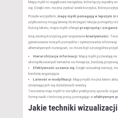
Mapy myśli to wyjątkowe narzędzie, które łączy aspekty wi
się. Dzięki nim, można zyskać wiele korzyści, które pozyt
Przede wszystkim,
mapy myśli pomagają w lepszym zr
użytkownicy mogą łatwiej dostrzegać relacje pomiędzy róż
ilością tekstu, mapa myśli oferuje
przejrzystą i zorgani
Inną istotną korzyścią jest wspieranie
kreatywności
. Two
generowania nowych pomysłów i syntezowania informacji
alternatywnych rozwiązań, co może być szczególnie przyda
Hierarchizacja informacji
: Mapy myśli pozwalają na
skomplikowanych tematów na mniejsze, bardziej przyswaja
Efektywność uczenia się
: Dzięki wizualnej narracji, 
bardziej angażująca.
Łatwość w modyfikacji
: Mapy myśli można łatwo akt
zmieniających się dziedzinach wiedzy.
Tworzenie map myśli to nie tylko praktyczny sposób organ
formę nauki i twórczej pracy, pomagając w
efektywnym p
Jakie techniki wizualizacj