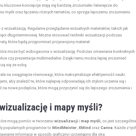
u kluczowe koncepcje stają się bardziej zrozumiałe i łatwiejsze do
u myśli oraz łączeniu różnych tematów, co sprzyja lepszemu zrozumieniu
z wizualizacją. Regularne przeglądanie wizualnych materiałów, takich jak
amięci długoterminowej. Można stosować techniki wizualizacji podczas
maty, które będą przypominać przyswojony materiał.
 która może być wzbogacona o wizualizację. Podczas omawiania konkretnych
lice czy prezentacje multimedialne. Dzięki temu można lepiej zrozumieć
czą się ze sobą.
zwala na osiągnięcie równowagi, która maksymalizuje efektywność nauki.
, aby znaleźć te, które najlepiej odpowiadają ich stylom uczenia się i
ść na nowe podejścia, które mogą przyczynić się do lepszego zrozumienia i
wizualizację i mapy myśli?
i, które mogą pomóc w tworzeniu
wizualizacji
i
map myśli
, co jest szczególni
łady popularnych programów to
MindMeister
,
XMind
oraz
Canva
. Każde z tyc
tawianie informacji w sposób graficzny i przystępny dla oka.