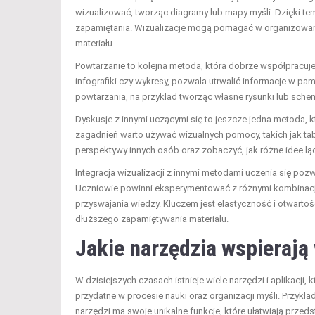
wizualizować, tworząc diagramy lub mapy myśli. Dzięki tem
zapamiętania. Wizualizacje mogą pomagać w organizowani
materiału.
Powtarzanie to kolejna metoda, która dobrze współpracuje 
infografiki czy wykresy, pozwala utrwalić informacje w p
powtarzania, na przykład tworząc własne rysunki lub sche
Dyskusje z innymi uczącymi się to jeszcze jedna metoda,
zagadnień warto używać wizualnych pomocy, takich jak tab
perspektywy innych osób oraz zobaczyć, jak różne idee łą
Integracja wizualizacji z innymi metodami uczenia się po
Uczniowie powinni eksperymentować z różnymi kombinacjami
przyswajania wiedzy. Kluczem jest elastyczność i otwarto
dłuższego zapamiętywania materiału.
Jakie narzędzia wspierają 
W dzisiejszych czasach istnieje wiele narzędzi i aplikacj
przydatne w procesie nauki oraz organizacji myśli. Przyk
narzędzi ma swoje unikalne funkcje, które ułatwiają przeds