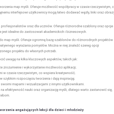
o tworzenia map myśli. Oferuje możliwość współpracy w czasie rzeczywistym, 
cyjnemu interfejsowi użytkownicy mogą łatwo dodawać węzły, linki oraz obrazy
la profesjonalistów oraz dla uczniów. Oferuje różnorodne szablony oraz opcje
e jest idealne do zastosowań akademickich i biznesowych.
lko do map myśli. Oferuje ogromną bazę szablonów do różnorodnych projektów
eatywnego wyrażania pomysłów. Można w niej znaleźć szereg opcji
zonego projektu do własnych potrzeb.
ócić uwagę na kilka kluczowych aspektów, takich jak:
ze zrozumienie i wykorzystanie możliwości aplikacji;
i w czasie rzeczywistym, co wspiera kreatywność;
zybkim rozpoczęciu tworzenia i dają inspirację;
 swoimi mapami i wizualizacjami z innymi użytkownikami.
 efektywność nauki oraz organizację myśli, dlatego warto zastanowić się,
rzebom.
orzenia angażujących lekcji dla dzieci i młodzieży