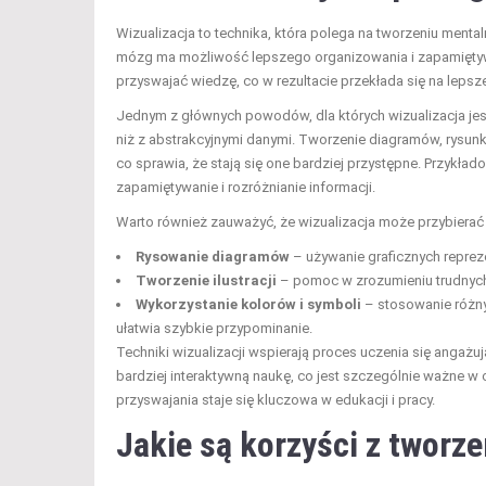
Wizualizacja to technika, która polega na tworzeniu mental
mózg ma możliwość lepszego organizowania i zapamiętywa
przyswajać wiedzę, co w rezultacie przekłada się na lepsz
Jednym z głównych powodów, dla których wizualizacja jest 
niż z abstrakcyjnymi danymi. Tworzenie diagramów, ry
co sprawia, że stają się one bardziej przystępne. Przykł
zapamiętywanie i rozróżnianie informacji.
Warto również zauważyć, że wizualizacja może przybierać r
Rysowanie diagramów
– używanie graficznych reprez
Tworzenie ilustracji
– pomoc w zrozumieniu trudnych
Wykorzystanie kolorów i symboli
– stosowanie różnyc
ułatwia szybkie przypominanie.
Techniki wizualizacji wspierają proces uczenia się angażu
bardziej interaktywną naukę, co jest szczególnie ważne w c
przyswajania staje się kluczowa w edukacji i pracy.
Jakie są korzyści z tworz