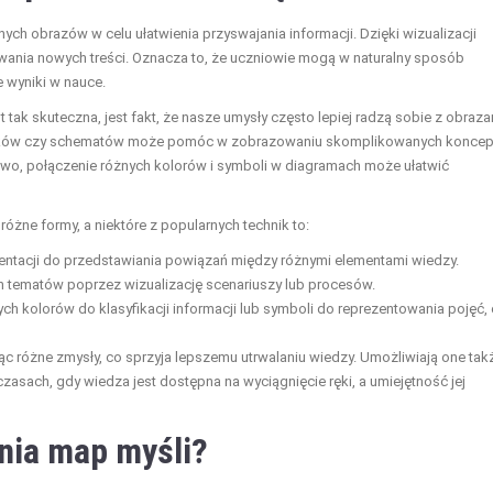
nych obrazów w celu ułatwienia przyswajania informacji. Dzięki wizualizacji
nia nowych treści. Oznacza to, że uczniowie mogą w naturalny sposób
e wyniki w nauce.
tak skuteczna, jest fakt, że nasze umysły często lepiej radzą sobie z obraz
sunków czy schematów może pomóc w zobrazowaniu skomplikowanych koncepc
adowo, połączenie różnych kolorów i symboli w diagramach może ułatwić
óżne formy, a niektóre z popularnych technik to:
entacji do przedstawiania powiązań między różnymi elementami wiedzy.
 tematów poprzez wizualizację scenariuszy lub procesów.
h kolorów do klasyfikacji informacji lub symboli do reprezentowania pojęć,
jąc różne zmysły, co sprzyja lepszemu utrwalaniu wiedzy. Umożliwiają one tak
zasach, gdy wiedza jest dostępna na wyciągnięcie ręki, a umiejętność jej
enia map myśli?