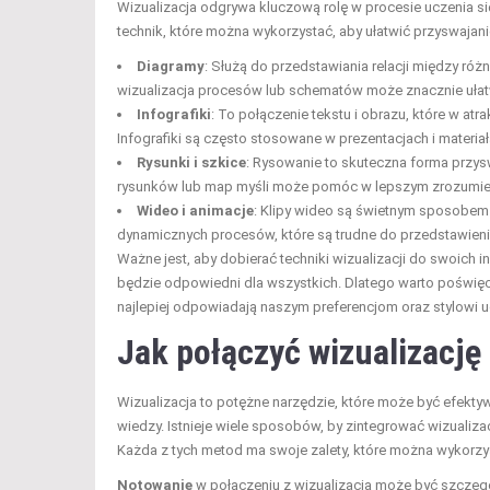
Wizualizacja odgrywa kluczową rolę w procesie uczenia się
technik, które można wykorzystać, aby ułatwić przyswajanie
Diagramy
: Służą do przedstawiania relacji między ró
wizualizacja procesów lub schematów może znacznie ułat
Infografiki
: To połączenie tekstu i obrazu, które w at
Infografiki są często stosowane w prezentacjach i materi
Rysunki i szkice
: Rysowanie to skuteczna forma przys
rysunków lub map myśli może pomóc w lepszym zrozumieni
Wideo i animacje
: Klipy wideo są świetnym sposobem 
dynamicznych procesów, które są trudne do przedstawienia
Ważne jest, aby dobierać techniki wizualizacji do swoich 
będzie odpowiedni dla wszystkich. Dlatego warto poświęc
najlepiej odpowiadają naszym preferencjom oraz stylowi u
Jak połączyć wizualizację
Wizualizacja to potężne narzędzie, które może być efekty
wiedzy. Istnieje wiele sposobów, by zintegrować wizualiza
Każda z tych metod ma swoje zalety, które można wykorzys
Notowanie
w połączeniu z wizualizacją może być szczegól