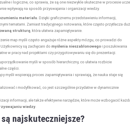
zualne i logiczne, co sprawia, że są one niezwykle skuteczne w procesie ucze
ywnie wpływają na sposób przyswajania i organizacji wiedzy.
ozumieniu materiału
. Dzięki graficznemu przedstawieniu informacji,
nymi tematami. Zamiast tradycyjnego notowania, które często przytłacza du
zowaną strukturę
, która ułatwia zapamiętywanie.
rzenie map myśli często angażuje różne aspekty mózgu, co prowadzi do
. Użytkownicy są zachęcani do
myślenia nieszablonowego
i poszukiwania
tne w pracy nad projektami czy przygotowywaniu się do prezentacji.
 uporządkowanie myśli w sposób hierarchiczny, co ułatwia rozbicie
lne części.
mapy myśli wspierają proces zapamiętywania i sprawiają, że nauka staje się
ualizować i modyfikować, co jest szczególnie przydatne w dynamicznie
izacji informacji, ale także efektywne narzędzie, które może wzbogacić każd
rzyswajaniu wiedzy
.
i są najskuteczniejsze?