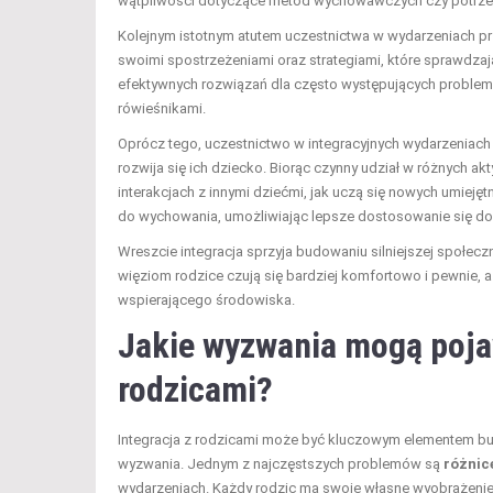
wątpliwości dotyczące metod wychowawczych czy potrze
Kolejnym istotnym atutem uczestnictwa w wydarzeniach p
swoimi spostrzeżeniami oraz strategiami, które sprawdza
efektywnych rozwiązań dla często występujących problemów
rówieśnikami.
Oprócz tego, uczestnictwo w integracyjnych wydarzeniac
rozwija się ich dziecko. Biorąc czynny udział w różnych 
interakcjach z innymi dziećmi, jak uczą się nowych umiej
do wychowania, umożliwiając lepsze dostosowanie się do
Wreszcie integracja sprzyja budowaniu silniejszej społecz
więziom rodzice czują się bardziej komfortowo i pewnie, 
wspierającego środowiska.
Jakie wyzwania mogą pojaw
rodzicami?
Integracja z rodzicami może być kluczowym elementem bu
wyzwania. Jednym z najczęstszych problemów są
różnic
wydarzeniach. Każdy rodzic ma swoje własne wyobrażenie 