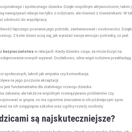
emocjonalnego i społecznego dziecka. Dzięki wspólnym aktywnościom, takim 
sę nawiązywać relacje nie tylko z rodzicami, ale również z rówieśnikami. W ta
raz zdolność do współpracy.
iwość lepszego poznania jego potrzeb, zainteresowań i osobowości. Dzięk
woju. Z kolei dzieci uczą się, jak wyrażać swoje emocje i potrzeby, co jest
ia
bezpieczeństwa
w relacjach. Kiedy dziecko czuje, że może liczyć na
i podejmowanie nowych wyzwań. Dodatkowo, silne więzi rodzinne przekładają 
i społecznych, takich jak empatia czy komunikacja.
ływa na jego poczucie akceptacji.
 co jest fundamentalne dla stabilnego rozwoju dziecka.
ko na zabawie, ale także na wspólnym rozwiązywaniu problemów czy
unkcjonować w grupie, co ma ogromne znaczenie w ich późniejszym życiu
ać na ich osiągnięcia szkolne oraz ogólny rozwój osobisty.
odzicami są najskuteczniejsze?
przedszkola, ponieważ sprzyja budowaniu silnych więzi między dziećmi, ich