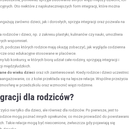
nych. Oto niektóre z najskuteczniejszych form integracji, które można
ngażują zarówno dzieci, jak i dorosłych, sprzyja integracji oraz pozwala na
odziców i dzieci, np. z zakresu plastyki, kulinariów czy nauki, umożliwia
owych wspomnień.
ych, podczas których rodzice mają okazję zobaczyć, jak wygląda codzienna
cze oraz edukacyjne stosowane w placówce.
ny lub konkursy, w których biorą udział całe rodziny, sprzyjają integracji i
ji międzyludzkich.
ne do wieku dzieci
oraz ich zainteresowań. Kiedy rodzice i dzieci uczestni
aangażowanie, co z kolei przekłada się na lepsze relacje. Wspólne przeżycia 
tmosferę w przedszkolu oraz wzmocnić więzi rodzinne.
egracji dla rodziców?
ści nie tylko dla dzieci, ale również dla rodziców. Po pierwsze, jest to
Rodzice mogą poznać innych opiekunów, co może prowadzić do powstawani
. Takie relacje mogą być nieocenione, zwłaszcza gdy pojawiają się