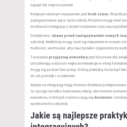
napięć lub nieporozumień.
Kolejnym istotnym wyzwaniem jest
brak czasu
. Współczes
zaangażowanie się w życie szkoły. Rodzice mogą mieć tru
możliwości integracji z innymi rodzinami oraz nauczycielam
Dodatkowo,
obawy przed nawiązywaniem nowych zna
szkolnej. Niektórzy mogą czuć się niepewnie w nowym otoc
trudności, ważne jest, aby nauczyciele i organizatorzy wyd
Tworzenie
przyjaznej atmosfery
jest kluczowe dla zwię
umożliwiają rodzicom większe interakcje w mniej formalne
mogą się poznać bez presji. Dobrą praktyką może być ta
do ich potrzeb i oczekiwań.
Wpływ na integrację mają również działania podejmowane 
co sprzyja nie tylko budowaniu relacji, ale również wzmac
warunków, w których rodzice czują się
doceniani
i zmotyw
społeczności szkolnej.
Jakie są najlepsze prakty
integracyjnych?