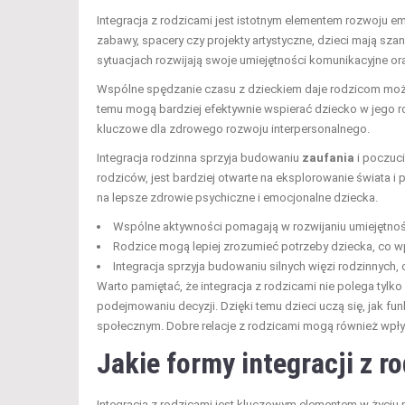
Integracja z rodzicami jest istotnym elementem rozwoju 
zabawy, spacery czy projekty artystyczne, dzieci mają szan
sytuacjach rozwijają swoje umiejętności komunikacyjne o
Wspólne spędzanie czasu z dzieckiem daje rodzicom możl
temu mogą bardziej efektywnie wspierać dziecko w jego roz
kluczowe dla zdrowego rozwoju interpersonalnego.
Integracja rodzinna sprzyja budowaniu
zaufania
i poczuc
rodziców, jest bardziej otwarte na eksplorowanie świata 
na lepsze zdrowie psychiczne i emocjonalne dziecka.
Wspólne aktywności pomagają w rozwijaniu umiejętnośc
Rodzice mogą lepiej zrozumieć potrzeby dziecka, co wp
Integracja sprzyja budowaniu silnych więzi rodzinnych,
Warto pamiętać, że integracja z rodzicami nie polega tyl
podejmowaniu decyzji. Dzięki temu dzieci uczą się, jak f
społecznym. Dobre relacje z rodzicami mogą również wpływ
Jakie formy integracji z r
Integracja z rodzicami jest kluczowym elementem w życiu 