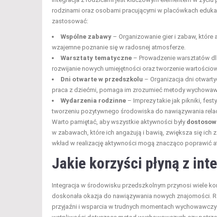
rodzinami oraz osobami pracującymi w placówkach edukacyj
zastosować:
Wspólne zabawy
– Organizowanie gier i zabaw, które a
wzajemne poznanie się w radosnej atmosferze.
Warsztaty tematyczne
– Prowadzenie warsztatów dla r
rozwijanie nowych umiejętności oraz tworzenie wartości
Dni otwarte w przedszkolu
– Organizacja dni otwart
praca z dziećmi, pomaga im zrozumieć metody wychowaw
Wydarzenia rodzinne
– Imprezy takie jak pikniki, festy
tworzeniu pozytywnego środowiska do nawiązywania relac
Warto pamiętać, aby wszystkie aktywności były
dostosowa
w zabawach, które ich angażują i bawią, zwiększa się ich z
wkład w realizację aktywności mogą znacząco poprawić a
Jakie korzyści płyną z int
Integracja w środowisku przedszkolnym przynosi wiele korzy
doskonała okazja do nawiązywania nowych znajomości. 
przyjaźni i wsparcia w trudnych momentach wychowawczych