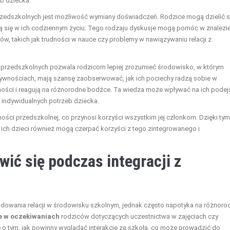
b dziecka.
rzedszkolnych jest możliwość wymiany doświadczeń. Rodzice mogą dzielić s
ją się w ich codziennym życiu. Tego rodzaju dyskusje mogą pomóc w znalezi
, takich jak trudności w nauce czy problemy w nawiązywaniu relacji z
h przedszkolnych pozwala rodzicom lepiej zrozumieć środowisko, w którym
aktywnościach, mają szansę zaobserwować, jak ich pociechy radzą sobie w
ętności i reagują na różnorodne bodźce. Ta wiedza może wpływać na ich podej
 indywidualnych potrzeb dziecka.
ności przedszkolnej, co przynosi korzyści wszystkim jej członkom. Dzięki tym
a ich dzieci również mogą czerpać korzyści z tego zintegrowanego i
ić się podczas integracji z
dowania relacji w środowisku szkolnym, jednak często napotyka na różnoro
e w oczekiwaniach
rodziców dotyczących uczestnictwa w zajęciach czy
o tym, jak powinny wyglądać interakcje ze szkołą, co może prowadzić do