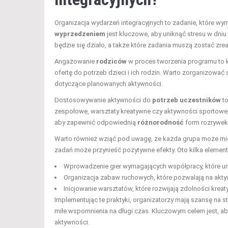
Organizacja wydarzeń integracyjnych to zadanie, które w
wyprzedzeniem
jest kluczowe, aby uniknąć stresu w dniu 
będzie się działo, a także które zadania muszą zostać zr
Angażowanie
rodziców
w proces tworzenia programu to k
ofertę do potrzeb dzieci i ich rodzin. Warto zorganizować
dotyczące planowanych aktywności.
Dostosowywanie aktywności do
potrzeb uczestników
to
zespołowe, warsztaty kreatywne czy aktywności sportowe,
aby zapewnić odpowiednią
różnorodność
form rozrywek,
Warto również wziąć pod uwagę, że każda grupa może mieć
zadań może przynieść pozytywne efekty. Oto kilka eleme
Wprowadzenie gier wymagających współpracy, które uma
Organizacja zabaw ruchowych, które pozwalają na akty
Inicjowanie warsztatów, które rozwijają zdolności kre
Implementując te praktyki, organizatorzy mają szansę na st
miłe wspomnienia na długi czas. Kluczowym celem jest, 
aktywności.