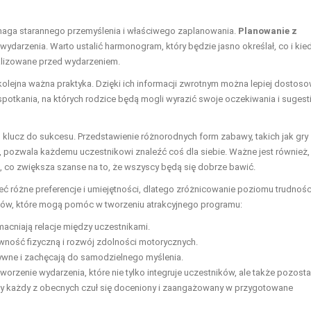
ymaga starannego przemyślenia i właściwego zaplanowania.
Planowanie z
wydarzenia. Warto ustalić harmonogram, który będzie jasno określał, co i kie
ealizowane przed wydarzeniem.
olejna ważna praktyka. Dzięki ich informacji zwrotnym można lepiej dostos
 spotkania, na których rodzice będą mogli wyrazić swoje oczekiwania i sugest
 klucz do sukcesu. Przedstawienie różnorodnych form zabawy, takich jak gry
 pozwala każdemu uczestnikowi znaleźć coś dla siebie. Ważne jest również,
 co zwiększa szanse na to, że wszyscy będą się dobrze bawić.
 różne preferencje i umiejętności, dlatego zróżnicowanie poziomu trudnośc
ntów, które mogą pomóc w tworzeniu atrakcyjnego programu:
cniają relacje między uczestnikami.
wność fizyczną i rozwój zdolności motorycznych.
atywne i zachęcają do samodzielnego myślenia.
worzenie wydarzenia, które nie tylko integruje uczestników, ale także pozost
aby każdy z obecnych czuł się doceniony i zaangażowany w przygotowane