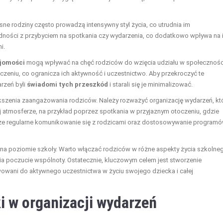
ne rodziny często prowadzą intensywny styl życia, co utrudnia im
dności z przybyciem na spotkania czy wydarzenia, co dodatkowo wpływa na 
i.
jomości
mogą wpływać na chęć rodziców do wzięcia udziału w społecznośc
zeniu, co ogranicza ich aktywność i uczestnictwo. Aby przekroczyć te
arzeń byli
świadomi tych przeszkód
i starali się je minimalizować.
kszenia zaangażowania rodziców. Należy rozważyć organizację wydarzeń, kt
j atmosferze, na przykład poprzez spotkania w przyjaznym otoczeniu, gdzie
kże regularne komunikowanie się z rodzicami oraz dostosowywanie program
na poziomie szkoły. Warto włączać rodziców w różne aspekty życia szkolne
nia poczucie wspólnoty. Ostatecznie, kluczowym celem jest stworzenie
owani do aktywnego uczestnictwa w życiu swojego dziecka i całej
ki w organizacji wydarzeń