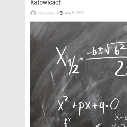
Katowicach
edutapia.pl
|
Maj 9, 2020