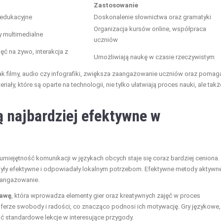
Zastosowanie
 edukacyjne
Doskonalenie słownictwa oraz gramatyki
Organizacja kursów online, współpraca
y multimedialne
uczniów
ć na żywo, interakcja z
Umożliwiają naukę w czasie rzeczywistym
ak filmy, audio czy infografiki, zwiększa zaangażowanie uczniów oraz pomag
ły, które są oparte na technologii, nie tylko ułatwiają proces nauki, ale takż
 najbardziej efektywne w
umiejętność komunikacji w językach obcych staje się coraz bardziej ceniona.
 były efektywne i odpowiadały lokalnym potrzebom. Efektywne metody aktyw
zaangażowanie.
bawę
, która wprowadza elementy gier oraz kreatywnych zajęć w proces
ferze swobody i radości, co znacząco podnosi ich motywację. Gry językowe,
cić standardowe lekcje w interesujące przygody.