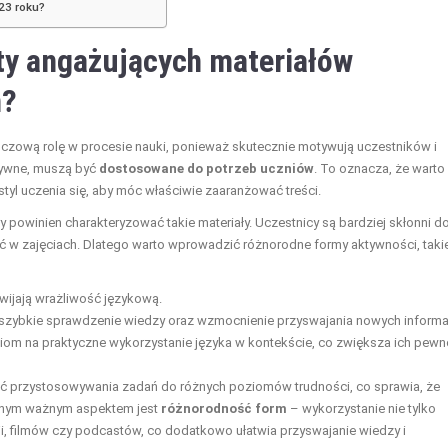
23 roku?
ty angażujących materiałów
h?
czową rolę w procesie nauki, ponieważ skutecznie motywują uczestników i
ktywne, muszą być
dostosowane do potrzeb uczniów
. To oznacza, że warto
yl uczenia się, aby móc właściwie zaaranżować treści.
y powinien charakteryzować takie materiały. Uczestnicy są bardziej skłonni d
 w zajęciach. Dlatego warto wprowadzić różnorodne formy aktywności, taki
zwijają wrażliwość językową.
szybkie sprawdzenie wiedzy oraz wzmocnienie przyswajania nowych informac
niom na praktyczne wykorzystanie języka w kontekście, co zwiększa ich pew
ć przystosowywania zadań do różnych poziomów trudności, co sprawia, że
ejnym ważnym aspektem jest
różnorodność form
– wykorzystanie nie tylko
ji, filmów czy podcastów, co dodatkowo ułatwia przyswajanie wiedzy i