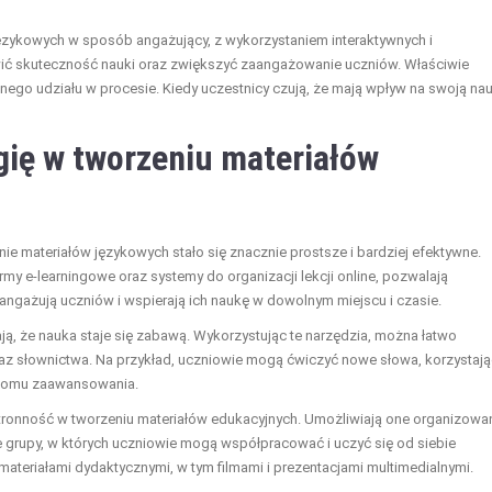
ęzykowych w sposób angażujący, z wykorzystaniem interaktywnych i
ć skuteczność nauki oraz zwiększyć zaangażowanie uczniów. Właściwie
ego udziału w procesie. Kiedy uczestnicy czują, że mają wpływ na swoją nau
gię w tworzeniu materiałów
nie materiałów językowych stało się znacznie prostsze i bardziej efektywne.
rmy e-learningowe oraz systemy do organizacji lekcji online, pozwalają
e angażują uczniów i wspierają ich naukę w dowolnym miejscu i czasie.
iają, że nauka staje się zabawą. Wykorzystując te narzędzia, można łatwo
z słownictwa. Na przykład, uczniowie mogą ćwiczyć nowe słowa, korzystają
oziomu zaawansowania.
tronność w tworzeniu materiałów edukacyjnych. Umożliwiają one organizowa
e grupy, w których uczniowie mogą współpracować i uczyć się od siebie
materiałami dydaktycznymi, w tym filmami i prezentacjami multimedialnymi.