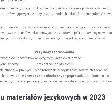
 jego prezentacji.
które uczestnicy zdają po ukończeniu kursu. Wyniki te mogą wskazywać na to,
ści. Porównując wyniki z danych z poprzednich szkoleń, można zidentyfikowa
jest równie istotna. Monitorowanie, jak uczestnicy stosują zdobytą wiedzę w
o wpływu materiałów szkoleniowych. Przykładowo, jeśli pracownicy są w stan
iennych obowiązkach, może to świadczyć o wysokiej jakości materiałów
Przykłady zastosowania
zwrotna od uczestników
Ankiety, formularze ewaluacyjne
jonej wiedzy
Testy przed i po szkoleniu
iejętności w praktyce
Monitorowanie pracy uczestników w ich zadaniach
wych pozwala na
wprowadzanie niezbędnych poprawek
i udoskonaleń, co
ęki temu, organizacje mogą upewnić się, że inwestując w rozwój pracowników
iu materiałów językowych w 2023