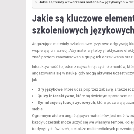
Jakie są trendy w tworzeniu materiałów językowych w 20
Jakie są kluczowe elemen
szkoleniowych językowyc
Angażujące materiały szkoleniowe językowe odgrywają klu
wspierają ich rozwój. Aby materiały te były faktycznie efe
znać poziom zaawansowania grupy, ich oczekiwania oraz st
Interaktywność to jeden z najważniejszych elementów, któr
angażowania się w naukę, gdy mogą aktywnie uczestniczyć
jak:
Gry językowe
, które uczą poprzez zabawę, a także ro
Quizy interaktywne
, które są świetnym sposobem na 
Symulacje sytuacji życiowych
, które pozwalają ucz
siebie.
Ogromnym atutem angażujących materiałów jest możliwoś
każdy uczestnik może uczyć się we własnym tempie. Kol
tradycyjnych ćwiczeń, ale także multimedialnych prezentac