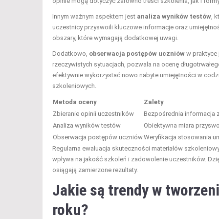
opinie mogą dotyczyć zarówno treści szkolenia, jak i formy
Innym ważnym aspektem jest
analiza wyników testów
, 
uczestnicy przyswoili kluczowe informacje oraz umiejętno
obszary, które wymagają dodatkowej uwagi.
Dodatkowo,
obserwacja postępów uczniów
w praktyce 
rzeczywistych sytuacjach, pozwala na ocenę długotrwałeg
efektywnie wykorzystać nowo nabyte umiejętności w codz
szkoleniowych.
Metoda oceny
Zalety
Zbieranie opinii uczestników
Bezpośrednia informacja 
Analiza wyników testów
Obiektywna miara przyswo
Obserwacja postępów uczniów
Weryfikacja stosowania um
Regularna ewaluacja skuteczności materiałów szkolenio
wpływa na jakość szkoleń i zadowolenie uczestników. Dzi
osiągają zamierzone rezultaty.
Jakie są trendy w tworzen
roku?