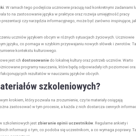
ki
. W ramach tego podejścia uczniowie pracują nad konkretnymi zadaniami l
la to na zastosowanie języka w praktyce oraz rozwija umiejętność pracy
 prezentacji czy narzędzia informacyjnego, może być zarówno inspirujące, jak
toczeniu uczniów językiem obcym w różnych sytuacjach życiowych. Uczniowie
ym języku, co pomaga w szybkim przyswajaniu nowych słówek i zwrotów. T
zumienie kontekstu kulturowego.
owe jest ich
dostosowanie
do lokalnej kultury oraz potrzeb uczniów. Warto
różnicowane programy nauczania, które będą odpowiadały ich poziomowi ora
sfakcjonujących rezultatów w nauczaniu języków obcych.
ateriałów szkoleniowych?
ym krokiem, który pozwala na zrozumienie, czy te materiały osiągają
 można zastosować w tym procesie, a każda z nich dostarcza cennych informac
w szkoleniowych jest
zbieranie opinii uczestników
. Regularne ankiety i
nich informacji o tym, co podoba się uczestnikom, a co wymaga poprawy. T