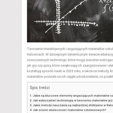
Tworzenie interaktywnych i angażujących materiałów szkol
Katowicach. W dzisiejszym dynamicznym świecie edukacyj
nowoczesnych technologii, które mogą znacznie wzbogaci
jak gry czy quizy, które zwiększają ich zaangażowanie i uł
kształtują sposób nauki w 2023 roku, a także na metody, k
materiałów pozwala na ich ciągłe udoskonalanie, co przekł
Spis treści
Jakie są kluczowe elementy angażujących materiałów s
Jak wykorzystać technologię w tworzeniu materiałów ję
Jakie metody nauczania są najbardziej efektywne w Kat
Jak ocenić skuteczność materiałów szkoleniowych?