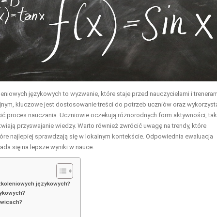
eniowych językowych to wyzwanie, które staje przed nauczycielami i trenera
nym, kluczowe jest dostosowanie treści do potrzeb uczniów oraz wykorzyst
ć proces nauczania. Uczniowie oczekują różnorodnych form aktywności, tak
atwiają przyswajanie wiedzy. Warto również zwrócić uwagę na trendy, które
tóre najlepiej sprawdzają się w lokalnym kontekście. Odpowiednia ewaluacja
ada się na lepsze wyniki w nauce.
zkoleniowych językowych?
zykowych?
owicach?