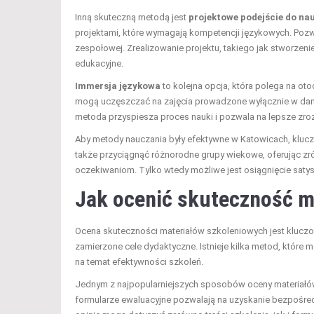
Inną skuteczną metodą jest
projektowe podejście do nau
projektami, które wymagają kompetencji językowych. Pozwa
zespołowej. Zrealizowanie projektu, takiego jak stworzenie
edukacyjne.
Immersja językowa
to kolejna opcja, która polega na o
mogą uczęszczać na zajęcia prowadzone wyłącznie w dan
metoda przyspiesza proces nauki i pozwala na lepsze zro
Aby metody nauczania były efektywne w Katowicach, klucz
także przyciągnąć różnorodne grupy wiekowe, oferując z
oczekiwaniom. Tylko wtedy możliwe jest osiągnięcie saty
Jak ocenić skuteczność m
Ocena skuteczności materiałów szkoleniowych jest kluczow
zamierzone cele dydaktyczne. Istnieje kilka metod, które
na temat efektywności szkoleń.
Jednym z najpopularniejszych sposobów oceny materiałó
formularze ewaluacyjne pozwalają na uzyskanie bezpośred