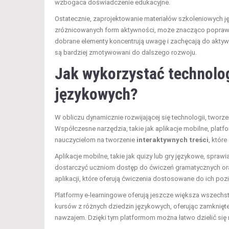
wzbogaca doświadczenie edukacyjne.
Ostatecznie, zaprojektowanie materiałów szkoleniowych j
zróżnicowanych form aktywności, może znacząco poprawi
dobrane elementy koncentrują uwagę i zachęcają do aktywn
są bardziej zmotywowani do dalszego rozwoju.
Jak wykorzystać technolo
językowych?
W obliczu dynamicznie rozwijającej się technologii, tworze
Współczesne narzędzia, takie jak aplikacje mobilne, platfo
nauczycielom na tworzenie
interaktywnych treści
, któr
Aplikacje mobilne, takie jak quizy lub gry językowe, spraw
dostarczyć uczniom dostęp do ćwiczeń gramatycznych ora
aplikacji, które oferują ćwiczenia dostosowane do ich p
Platformy e-learningowe oferują jeszcze większa wszechs
kursów z różnych dziedzin językowych, oferując zamknięt
nawzajem. Dzięki tym platformom można łatwo dzielić się 