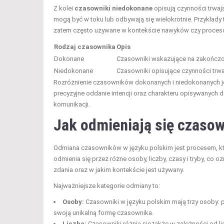
Z kolei
czasowniki niedokonane
opisują czynności trwaj
mogą być w toku lub odbywają się wielokrotnie. Przykłady
zatem często używane w kontekście nawyków czy procesó
Rodzaj czasownika
Opis
Dokonane
Czasowniki wskazujące na zakończ
Niedokonane
Czasowniki opisujące czynności trwa
Rozróżnienie czasowników dokonanych i niedokonanych jes
precyzyjne oddanie intencji oraz charakteru opisywanych d
komunikacji.
Jak odmieniają się czasow
Odmiana czasowników w języku polskim jest procesem, któ
odmienia się przez różne osoby, liczby, czasy i tryby, co 
zdania oraz w jakim kontekście jest używany.
Najważniejsze kategorie odmiany to:
Osoby:
Czasowniki w języku polskim mają trzy osoby: pie
swoją unikalną formę czasownika.
Liczba:
Czasowniki różnią się także w zależności od li