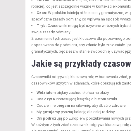
robicie), co jest szczególnie ważne w kontekście komunika
Czas:
W polskim istnieją różne czasy gramatyczne, w ty
specyficzne zasady odmiany, co wpływa na sposób wyrażan
Tryb:
Czasowniki mogą być używane w różnych trybach,
swoje zasady odmiany.
Zrozumienie tych zasad jest kluczowe dla poprawnego po
dopasowana do podmiotu, aby zdanie było zrozumiałe i po
gramatycznych, będziesz w stanie swobodniej używać języ
Jakie są przykłady czaso
Czasowniki odgrywają kluczową rolę w budowaniu zdań, po
czasowników użytych w zdaniach, które obrazują ich zast
Widziałem
piękny zachód słońca na plaży.
Ona
czyta
interesującą książkę o historii sztuki.
Codziennie
biegam
na siłownię, aby dbać o zdrowie.
My
gotujemy
pyszną kolację dla całej rodziny.
Oni
podróżują
po Europie w poszukiwaniu nowych prz
W każdym z tych zdań czasownik odgrywa kluczową rolę w 