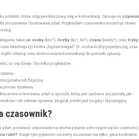
u polskim, która odgrywa kluczową rolę w komunikacji. Opisuje on
czynnoś
dla zrozumienia i budowania zdań. Przykładem czasownika może być słowo
osobę.
tegorie, takie jak
osoby
(kto?),
liczby
(ilu?, ile?),
czasy
(kiedy?), oraz
tryby
 czas teraźniejszy) kontra „będzie biegać” (3. osoba liczby pojedynczej, czas
myśli i intencji oraz dostosowanie komunikacji do potrzeb sytuacji.
ić, co się dzieje. Oto kilka przykładów:
zytania.
mocjonalny lub fizyczny.
 proces działania.
kluczowe w tworzeniu zdań w sposób, który jest zarówno zrozumiały, jak i
ików i ich odmian sprawia, że język polski jest bogaty i fascynujący.
da czasownik?
zdań, ponieważ odpowiada na istotne pytania odnoszące się do czynności.
ie robił?
. Dzięki tym pytaniom możemy zrozumieć nie tylko, jakie konkretne