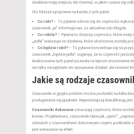
działania mają miejsce, ale również, w jakim czasie się od
Oto bliższe spojrzenie na każde z tych pytań:
Co robi?
– To pytanie odnosi się do czynności wykonyw
czasownik „je” informuje nas, co aktualnie robi Magda.
Co robiła?
– Pytanie to dotyczy czynności, które miały
„jadła” wskazuje na działania, które ukończone zostały prz
Co będzie robił?
– To pytanie koncentruje się na przy
czasownik „będzie jadła” sugeruje, że ta czynność jeszcze 
Analizowanie tych pytań pozwala na lepsze zrozumienie st
nie tylko narzędziem do opisywania działań, ale również 
Jakie są rodzaje czasown
Czasowniki w języku polskim można podzielić na kilka kl
posługiwania się językiem. Najważniejszą klasyfikacją jes
Czasowniki dokonane
oznaczają czynności, które został
koniec. Przykładowo, czasowniki takie jak „zjeść”, „napis
zdaniach z czasownikami dokonanymi często podkreśla się 
jest wskazanie na efekt.