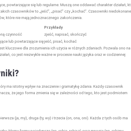
ące, powtarzające się lub regularne. Muszą one oddawać charakter działań, k
 takich czasowników to „jeść”, „pisać” czy „kochać”. Czasowniki niedokonane
w, które nie mają jednoznacznego zakończenia.
Przykłady
oną czynność
zjeść, napisać, skończyć
jące lub powtarzające się
jeść, pisać, kochać
t kluczowe dla zrozumienia ich użycia w różnych zdaniach. Pozwala ono na
ziałań, co jest niezwykle ważne w procesie nauki języka oraz w codziennej
niki?
ry ma istotny wpływ na znaczenie i gramatykę zdania. Każdy czasownik
oznacza, że jego forma zmienia się w zależności od tego, kto jest podmiotem
rwsza (ja, my), druga (ty, wy) i trzecia (on, ona, oni). Każda z tych osób ma
czby. Mamy formy pojedyncze (np. robię, robisz) oraz mnogie (np. robimy,