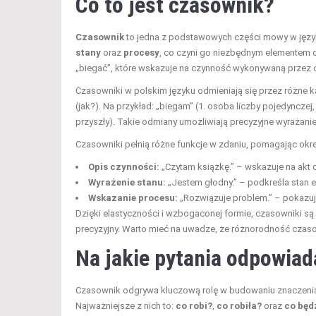
Co to jest czasownik?
Czasownik
to jedna z podstawowych części mowy w język
stany
oraz
procesy
, co czyni go niezbędnym elementem 
„biegać”, które wskazuje na czynność wykonywaną przez 
Czasowniki w polskim języku odmieniają się przez różne ka
(jak?). Na przykład: „biegam” (1. osoba liczby pojedynczej,
przyszły). Takie odmiany umożliwiają precyzyjne wyrażanie 
Czasowniki pełnią różne funkcje w zdaniu, pomagając określ
Opis czynności:
„Czytam książkę.” – wskazuje na akt c
Wyrażenie stanu:
„Jestem głodny.” – podkreśla stan e
Wskazanie procesu:
„Rozwiązuje problem.” – pokazuje
Dzięki elastyczności i wzbogaconej formie, czasowniki są 
precyzyjny. Warto mieć na uwadze, że różnorodność czasown
Na jakie pytania odpowia
Czasownik odgrywa kluczową rolę w budowaniu znaczenia 
Najważniejsze z nich to:
co robi?
,
co robiła?
oraz
co będz