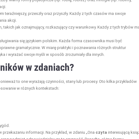
cji.
m teraźniejszy, przeszły oraz przyszły. Każdy z tych czasów ma swoje
ia akcji.
 takich jak oznajmujący, rozkazujący czy warunkowy. Każdy z tych trybów m
sługiwania się językiem polskim. Każda forma czasownika musi być
prawne gramatycznie. W miarę praktyki i poznawania różnych struktur
ka i wyrażać swoje myśli w sposób zrozumiały dla innych.
wników w zdaniach?
nieważ to one wyrażają czynności, stany lub procesy. Oto kilka przykładów
osowanie w różnych kontekstach:
ygód.
przekazaniu informacji. Na przykład, w zdaniu „Ona
czyta
interesującą ksią