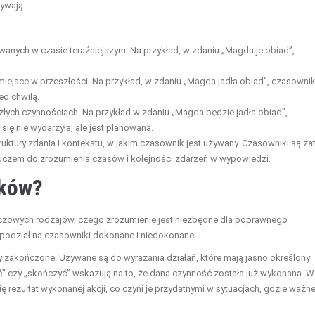
bywają.
anych w czasie teraźniejszym. Na przykład, w zdaniu „Magda je obiad”,
 miejsce w przeszłości. Na przykład, w zdaniu „Magda jadła obiad”, czasowni
ed chwilą.
szłych czynnościach. Na przykład w zdaniu „Magda będzie jadła obiad”,
się nie wydarzyła, ale jest planowana.
ruktury zdania i kontekstu, w jakim czasownik jest używany. Czasowniki są z
kluczem do zrozumienia czasów i kolejności zdarzeń w wypowiedzi.
ików?
uczowych rodzajów, czego zrozumienie jest niezbędne dla poprawnego
t podział na czasowniki dokonane i niedokonane.
y zakończone. Używane są do wyrażania działań, które mają jasno określony
ać” czy „skończyć” wskazują na to, że dana czynność została już wykonana. W
rezultat wykonanej akcji, co czyni je przydatnymi w sytuacjach, gdzie ważn