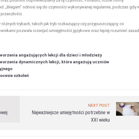
ść oraz podmiot odpowiedzialny za tę czynność. Ponadto, różne formy
d: „Biegam” odnosi się do czynności wykonywanej regularnie, podczas gdy 
 przeszłości.
żnych trybach, takich jak tryb rozkazujący czy przypuszczający, co
wnikami pozwala rozwijać umiejętności językowe oraz lepiej rozumieć zasa
orzenia angażujących lekcji dla dzieci i młodzieży
worzenia dynamicznych lekcji, które angażują uczniów
yjnego
ocesie szkoleń
NEXT POST
owej
Najważniejsze umiejętności potrzebne w
XXI wieku