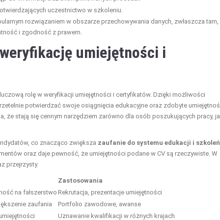
potwierdzających uczestnictwo w szkoleniu.
 popularnym rozwiązaniem w obszarze przechowywania danych, zwłaszcza tam,
ntność i zgodność z prawem.
weryfikację umiejętności i
uczową rolę w weryfikacji umiejętności i certyfikatów. Dzięki możliwości
rzetelnie potwierdzać swoje osiągnięcia edukacyjne oraz zdobyte umiejętnoś
ia, że stają się cennym narzędziem zarówno dla osób poszukujących pracy, ja
kandydatów, co znacząco zwiększa
zaufanie do systemu edukacji i szkoleń
umentów oraz daje pewność, że umiejętności podane w CV są rzeczywiste. W
az przejrzysty.
Zastosowania
rność na fałszerstwo
Rekrutacja, prezentacje umiejętności
ększenie zaufania
Portfolio zawodowe, awanse
umiejętności
Uznawanie kwalifikacji w różnych krajach