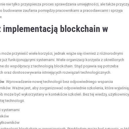
nie nie tylko przyspiesza proces sprawdzania umiejętności, ale także przyczy
a to budowanie zaufania pomiędzy pracownikami a pracodawcami i sprzyja
w.
z implementacją blockchain w
 może przynieść wiele korzyści, jednak wiąże się również z różnorodnymi
z już funkcjonującymi systemami. Wiele organizacji korzysta z określonych
ne do współpracy z technologią blockchain. Stąd pojawia się potrzeba
 oraz dostosowywania istniejących rozwiązań technologicznych.
ków
. Wprowadzenie nowej technologii bez odpowiedniego wsparcia
ików. Ważne jest, aby zorganizować odpowiednie szkolenia, które wyjaśnią
posób może być wykorzystany w kontekście szkoleń. Bez tej wiedzy, użytkownicy
ej technologii.
i systemami
ników
żytkowników
echnologii blockchain w organizacjach. Przykładem może być sytuacja, w któ