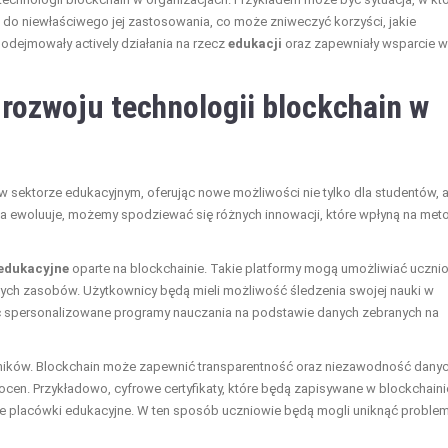
i do niewłaściwego jej zastosowania, co może zniweczyć korzyści, jakie
podejmowały actively działania na rzecz
edukacji
oraz zapewniały wsparcie w
 rozwoju technologii blockchain w
w sektorze edukacyjnym, oferując nowe możliwości nie tylko dla studentów, a
a ta ewoluuje, możemy spodziewać się różnych innowacji, które wpłyną na met
edukacyjne
oparte na blockchainie. Takie platformy mogą umożliwiać uczni
nych zasobów. Użytkownicy będą mieli możliwość śledzenia swojej nauki w
ać spersonalizowane programy nauczania na podstawie danych zebranych na
ików. Blockchain może zapewnić transparentność oraz niezawodność dany
cen. Przykładowo, cyfrowe certyfikaty, które będą zapisywane w blockchaini
e placówki edukacyjne. W ten sposób uczniowie będą mogli uniknąć probl