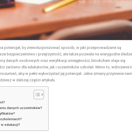
a potencjał, by zrewolucjonizować sposób, w jaki przeprowadzane są
ększe bezpieczeństwo i przejrzystość, ale także pozwala na wiarygodne śledz
y danych osobowych oraz weryfikacji umiejętności, blockchain staje się
ci zarówno dla edukatorów, jak i uczestników szkoleń. Mimo to, wdrożenie t
rozumieć, aby w pełni wykorzystać jej potencjał. Jakie zmiany przyniesie nam
dziesz w dalszej części artykułu.
eń?
aniu danych uczestników?
tyfikatów?
 szkoleniach?
n w edukacji?