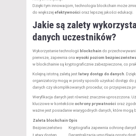
Dzięki tym innowacjom, technologia blockchain może zmie
do większej
efektywności
oraz lepszej jakości edukacji.
Jakie są zalety wykorzyst
danych uczestników?
Wykorzystanie technologii
blockchain
do przechowywania 
pierwsze, zapewnia ona
wysoki poziom bezpieczeństw
w blockchainie są kryptograficznie zabezpieczone, co pra
Kolejną istotną zaletą jest
łatwy dostęp do danych
. Dzię
organizatorzy mogą w prosty sposób uzyskać dostęp do po
danych czy skomplikowanych procedur, co przyspiesza p
Weryfikacja danych jest również znacznie uproszczona. Uż
kluczowe w kontekście
ochrony prywatności
oraz zgodn
ważne jest posiadanie wiarygodnych danych, które mogą b
Zaleta blockchain
Opis
Bezpieczeństwo
Kryptografia zapewnia ochronę dany
Łatwy dostęp
Decentralizacja umożliwia prosty dos