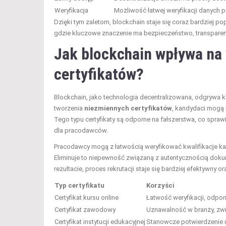
Weryfikacja
Możliwość łatwej weryfikacji danych 
Dzięki tym zaletom, blockchain staje się coraz bardziej
gdzie kluczowe znaczenie ma bezpieczeństwo, transpare
Jak blockchain wpływa na 
certyfikatów?
Blockchain, jako technologia decentralizowana, odgrywa kl
tworzenia
niezmiennych certyfikatów
, kandydaci mogą 
Tego typu certyfikaty są odporne na fałszerstwa, co spraw
dla pracodawców.
Pracodawcy mogą z łatwością weryfikować kwalifikacje 
Eliminuje to niepewność związaną z autentycznością dok
rezultacie, proces rekrutacji staje się bardziej efektywny or
Typ certyfikatu
Korzyści
Certyfikat kursu online
Łatwość weryfikacji, odpo
Certyfikat zawodowy
Uznawalność w branży, zwi
Certyfikat instytucji edukacyjnej
Stanowcze potwierdzenie 