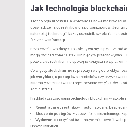
Jak technologia blockcha
Technologia
blockchain
wprowadza nowe możliwości w o
doświadczenia uczestników oraz organizatorów. Jednym z
naturze tej technologii, każdy uczestnik szkolenia ma dos
fałszerstw informacji.
Bezpieczeństwo danych to kolejny ważny aspekt. W tradyc
mogą być narażone na ataki lub błędy w przechowywaniu. B
pozwala uczestnikom na spokojne korzystanie z platform 
Co więcej, blockchain może przyczynić się do efektywno
jak
weryfikacja postępów
uczestników czy przyznawanie c
automatyczne nadawanie i rejestrowanie certyfikatów ukoń
administracją.
Przykłady zastosowania technologii blockchain w szkolen
Rejestracja uczestników
– automatyczne, bezpieczne
Śledzenie postępów
– zapewnienie niezmiennego zapis
Wydawanie certyfikatów
– natychmiastowe i trwałe 
i innych instytucji.