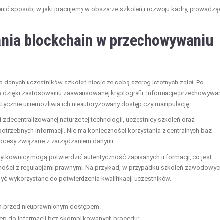
nić sposób, w jaki pracujemy w obszarze szkoleń i rozwoju kadry, prowadzą
ania blockchain w przechowywaniu
danych uczestników szkoleń niesie ze sobą szereg istotnych zalet. Po
a
dzięki zastosowaniu zaawansowanej kryptografii. Informacje przechowywa
ktycznie uniemożliwia ich nieautoryzowany dostęp czy manipulację.
ki zdecentralizowanej naturze tej technologii, uczestnicy szkoleń oraz
trzebnych informacji. Nie ma konieczności korzystania z centralnych baz
rocesy związane z zarządzaniem danymi.
ytkownicy mogą potwierdzić autentyczność zapisanych informacji, co jest
ości z regulacjami prawnymi. Na przykład, w przypadku szkoleń zawodowyc
yć wykorzystane do potwierdzenia kwalifikacji uczestników.
ch przed nieuprawnionym dostępem.
tęp do informacji bez skomplikowanych procedur.