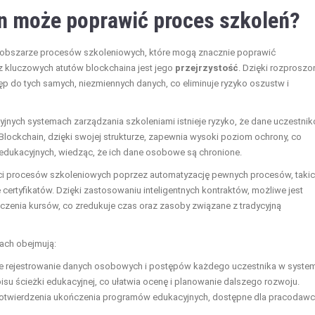
in może poprawić proces szkoleń?
bszarze procesów szkoleniowych, które mogą znacznie poprawić
 kluczowych atutów blockchaina jest jego
przejrzystość
. Dzięki rozproszo
tęp do tych samych, niezmiennych danych, co eliminuje ryzyko oszustw i
yjnych systemach zarządzania szkoleniami istnieje ryzyko, że dane uczestni
lockchain, dzięki swojej strukturze, zapewnia wysoki poziom ochrony, co
edukacyjnych, wiedząc, że ich dane osobowe są chronione.
ści procesów szkoleniowych poprzez automatyzację pewnych procesów, taki
ertyfikatów. Dzięki zastosowaniu inteligentnych kontraktów, możliwe jest
czenia kursów, co zredukuje czas oraz zasoby związane z tradycyjną
iach obejmują:
 rejestrowanie danych osobowych i postępów każdego uczestnika w system
u ścieżki edukacyjnej, co ułatwia ocenę i planowanie dalszego rozwoju.
potwierdzenia ukończenia programów edukacyjnych, dostępne dla pracodaw