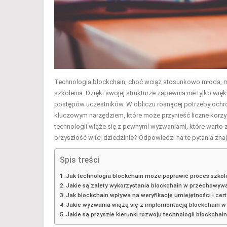
Technologia blockchain, choć wciąż stosunkowo młoda, m
szkolenia. Dzięki swojej strukturze zapewnia nie tylko wi
postępów uczestników. W obliczu rosnącej potrzeby ochron
kluczowym narzędziem, które może przynieść liczne korzyś
technologii wiąże się z pewnymi wyzwaniami, które warto z
przyszłość w tej dziedzinie? Odpowiedzi na te pytania znaj
Spis treści
Jak technologia blockchain może poprawić proces szkol
Jakie są zalety wykorzystania blockchain w przechowyw
Jak blockchain wpływa na weryfikację umiejętności i cer
Jakie wyzwania wiążą się z implementacją blockchain w
Jakie są przyszłe kierunki rozwoju technologii blockchai