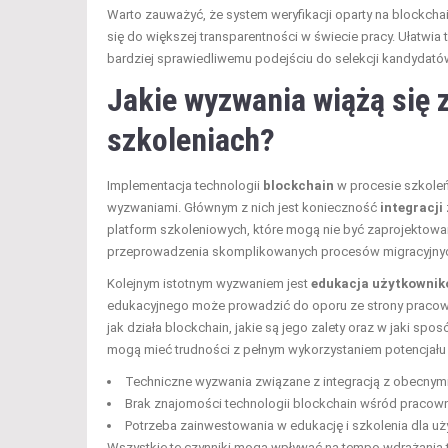
Warto zauważyć, że system weryfikacji oparty na blockchai
się do większej transparentności w świecie pracy. Ułatwi
bardziej sprawiedliwemu podejściu do selekcji kandydató
Jakie wyzwania wiążą się 
szkoleniach?
Implementacja technologii
blockchain
w procesie szkoleń
wyzwaniami. Głównym z nich jest konieczność
integracji
platform szkoleniowych, które mogą nie być zaprojektowa
przeprowadzenia skomplikowanych procesów migracyjnych
Kolejnym istotnym wyzwaniem jest
edukacja użytkowni
edukacyjnego może prowadzić do oporu ze strony pracown
jak działa blockchain, jakie są jego zalety oraz w jaki s
mogą mieć trudności z pełnym wykorzystaniem potencjału t
Techniczne wyzwania związane z integracją z obecnym
Brak znajomości technologii blockchain wśród pracow
Potrzeba zainwestowania w edukację i szkolenia dla u
Wszystkie te czynniki mogą wpływać na tempo wdrażania t