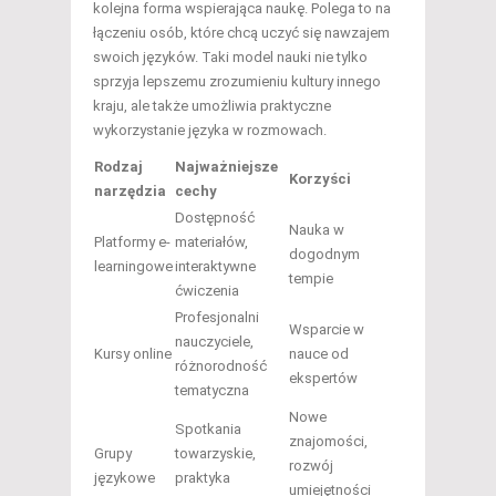
kolejna forma wspierająca naukę. Polega to na
łączeniu osób, które chcą uczyć się nawzajem
swoich języków. Taki model nauki nie tylko
sprzyja lepszemu zrozumieniu kultury innego
kraju, ale także umożliwia praktyczne
wykorzystanie języka w rozmowach.
Rodzaj
Najważniejsze
Korzyści
narzędzia
cechy
Dostępność
Nauka w
Platformy e-
materiałów,
dogodnym
learningowe
interaktywne
tempie
ćwiczenia
Profesjonalni
Wsparcie w
nauczyciele,
Kursy online
nauce od
różnorodność
ekspertów
tematyczna
Nowe
Spotkania
znajomości,
Grupy
towarzyskie,
rozwój
językowe
praktyka
umiejętności