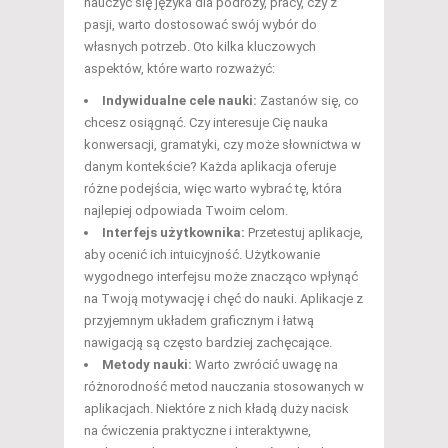
nauczyć się języka dla podróży, pracy, czy z
pasji, warto dostosować swój wybór do
własnych potrzeb. Oto kilka kluczowych
aspektów, które warto rozważyć:
Indywidualne cele nauki:
Zastanów się, co
chcesz osiągnąć. Czy interesuje Cię nauka
konwersacji, gramatyki, czy może słownictwa w
danym kontekście? Każda aplikacja oferuje
różne podejścia, więc warto wybrać tę, która
najlepiej odpowiada Twoim celom.
Interfejs użytkownika:
Przetestuj aplikacje,
aby ocenić ich intuicyjność. Użytkowanie
wygodnego interfejsu może znacząco wpłynąć
na Twoją motywację i chęć do nauki. Aplikacje z
przyjemnym układem graficznym i łatwą
nawigacją są często bardziej zachęcające.
Metody nauki:
Warto zwrócić uwagę na
różnorodność metod nauczania stosowanych w
aplikacjach. Niektóre z nich kładą duży nacisk
na ćwiczenia praktyczne i interaktywne,