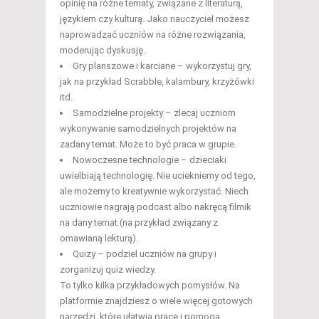
opinię na różne tematy, związane z literaturą,
językiem czy kulturą. Jako nauczyciel możesz
naprowadzać uczniów na różne rozwiązania,
moderując dyskusję.
Gry planszowe i karciane – wykorzystuj gry,
jak na przykład Scrabble, kalambury, krzyżówki
itd.
Samodzielne projekty – zlecaj uczniom
wykonywanie samodzielnych projektów na
zadany temat. Może to być praca w grupie.
Nowoczesne technologie – dzieciaki
uwielbiają technologię. Nie uciekniemy od tego,
ale możemy to kreatywnie wykorzystać. Niech
uczniowie nagrają podcast albo nakręcą filmik
na dany temat (na przykład związany z
omawianą lekturą).
Quizy – podziel uczniów na grupy i
zorganizuj quiz wiedzy.
To tylko kilka przykładowych pomysłów. Na
platformie znajdziesz o wiele więcej gotowych
narzędzi, które ułatwią pracę i pomogą