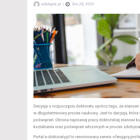
edutapia.pl
|
Gru 28, 2023
Decyzja o rozpoczęciu doktoratu oprócz tego, że stanowi
w długoterminowy proces naukowy. Jest to decyzja, która
poświęceń. Obrona napisanej pracy doktorskiej stanowi ku
kształcenia oraz poświęceń włożonych w proces zdobycia 
Portal e-doktoraty.pl to renomowany serwis oferujący prof