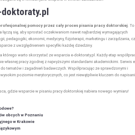
doktoraty.pl
rofesjonalnej pomocy przez cały proces pisania pracy doktorskiej
. To
ia łączą się, aby sprostać oczekiwaniom nawet najbardziej wymagających
ii, pedagogiki, ekonomii, medycyny, fizjoterapii, marketingu i zarządzania, c
wsparcie z uwzględnieniem specyfiki każdej dziedziny.
a którego warto skorzystać ze wsparcia e-doktoraty.pl. Każdy etap współpra
nie własnej pracy zgodnej z najwyższymi standardami akademickimi. Serwis e
em do tematów i zagadnień badawczych. Współpracując ze sprawdzonymi i
 wysokim poziomie merytorycznych, co jest niewątpliwie kluczem do napisan
sca, gdzie wsparcie w pisaniu pracy doktorskiej nabiera nowego wymiaru!
wodowe?
ków obcych w Poznaniu
yjnego w Krakowie
 językowym