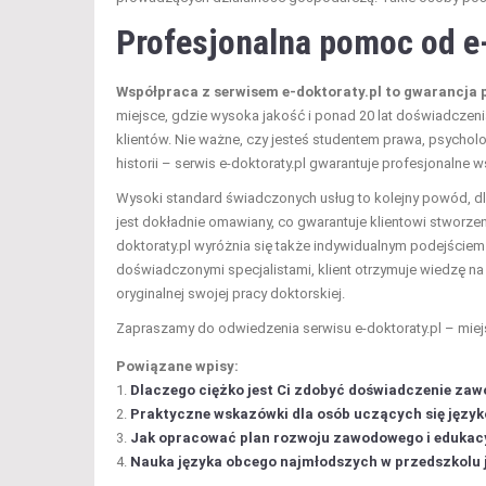
Profesjonalna pomoc od e-
Współpraca z serwisem e-doktoraty.pl to gwarancja p
miejsce, gdzie wysoka jakość i ponad 20 lat doświadczen
klientów. Nie ważne, czy jesteś studentem prawa, psycholog
historii – serwis e-doktoraty.pl gwarantuje profesjonalne 
Wysoki standard świadczonych usług to kolejny powód, dl
jest dokładnie omawiany, co gwarantuje klientowi stworze
doktoraty.pl wyróżnia się także indywidualnym podejści
doświadczonymi specjalistami, klient otrzymuje wiedzę na
oryginalnej swojej pracy doktorskiej.
Zapraszamy do odwiedzenia serwisu e-doktoraty.pl – miej
Powiązane wpisy:
Dlaczego ciężko jest Ci zdobyć doświadczenie za
Praktyczne wskazówki dla osób uczących się języ
Jak opracować plan rozwoju zawodowego i edukac
Nauka języka obcego najmłodszych w przedszkolu