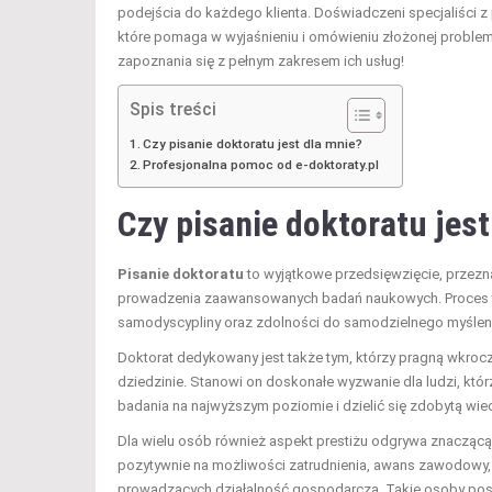
podejścia do każdego klienta. Doświadczeni specjaliści z 
które pomaga w wyjaśnieniu i omówieniu złożonej problem
zapoznania się z pełnym zakresem ich usług!
Spis treści
Czy pisanie doktoratu jest dla mnie?
Profesjonalna pomoc od e-doktoraty.pl
Czy pisanie doktoratu jest
Pisanie doktoratu
to wyjątkowe przedsięwzięcie, przezna
prowadzenia zaawansowanych badań naukowych. Proces ten
samodyscypliny oraz zdolności do samodzielnego myślen
Doktorat dedykowany jest także tym, którzy pragną wkrocz
dziedzinie. Stanowi on doskonałe wyzwanie dla ludzi, kt
badania na najwyższym poziomie i dzielić się zdobytą wied
Dla wielu osób również aspekt prestiżu odgrywa znaczącą
pozytywnie na możliwości zatrudnienia, awans zawodowy
prowadzących działalność gospodarczą. Takie osoby post