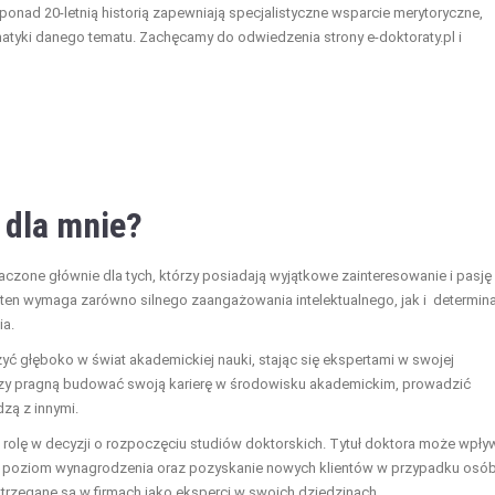
ponad 20-letnią historią zapewniają specjalistyczne wsparcie merytoryczne,
atyki danego tematu. Zachęcamy do odwiedzenia strony e-doktoraty.pl i
 dla mnie?
czone głównie dla tych, którzy posiadają wyjątkowe zainteresowanie i pasję
 wymaga zarówno silnego zaangażowania intelektualnego, jak i determinac
ia.
yć głęboko w świat akademickiej nauki, stając się ekspertami w swojej
órzy pragną budować swoją karierę w środowisku akademickim, prowadzić
zą z innymi.
 rolę w decyzji o rozpoczęciu studiów doktorskich. Tytuł doktora może wpły
, poziom wynagrodzenia oraz pozyskanie nowych klientów w przypadku osó
rzegane są w firmach jako eksperci w swoich dziedzinach.