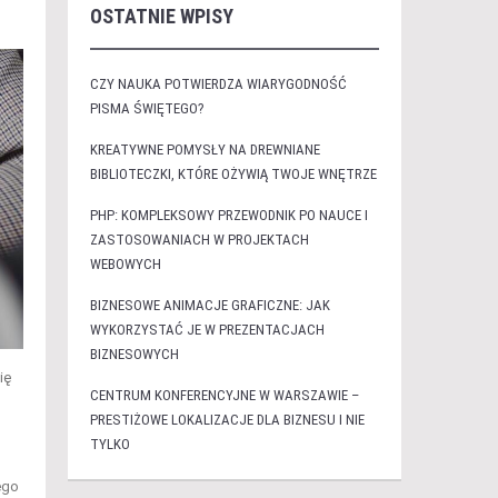
OSTATNIE WPISY
CZY NAUKA POTWIERDZA WIARYGODNOŚĆ
PISMA ŚWIĘTEGO?
KREATYWNE POMYSŁY NA DREWNIANE
BIBLIOTECZKI, KTÓRE OŻYWIĄ TWOJE WNĘTRZE
PHP: KOMPLEKSOWY PRZEWODNIK PO NAUCE I
ZASTOSOWANIACH W PROJEKTACH
WEBOWYCH
BIZNESOWE ANIMACJE GRAFICZNE: JAK
WYKORZYSTAĆ JE W PREZENTACJACH
BIZNESOWYCH
ię
CENTRUM KONFERENCYJNE W WARSZAWIE –
PRESTIŻOWE LOKALIZACJE DLA BIZNESU I NIE
TYLKO
ego