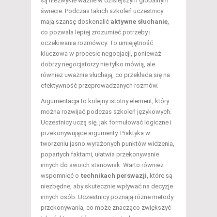
są niezwykle ważne w dzisiejszym globalnym
świecie. Podczas takich szkoleń uczestnicy
mają szansę doskonalić
aktywne słuchanie
,
co pozwala lepiej zrozumieć potrzeby i
oczekiwania rozmówcy. To umiejętność
kluczowa w procesie negocjacji, ponieważ
dobrzy negocjatorzy nie tylko mówią, ale
również uważnie słuchają, co przekłada się na
efektywność przeprowadzanych rozmów.
Argumentacja to kolejny istotny element, który
można rozwijać podczas szkoleń językowych.
Uczestnicy uczą się, jak formułować logiczne i
przekonywujące argumenty. Praktyka w
tworzeniu jasno wyrażonych punktów widzenia,
popartych faktami, ułatwia przekonywanie
innych do swoich stanowisk. Warto również
wspomnieć o
technikach perswazji
, które są
niezbędne, aby skutecznie wpływać na decyzje
innych osób. Uczestnicy poznają różne metody
przekonywania, co może znacząco zwiększyć