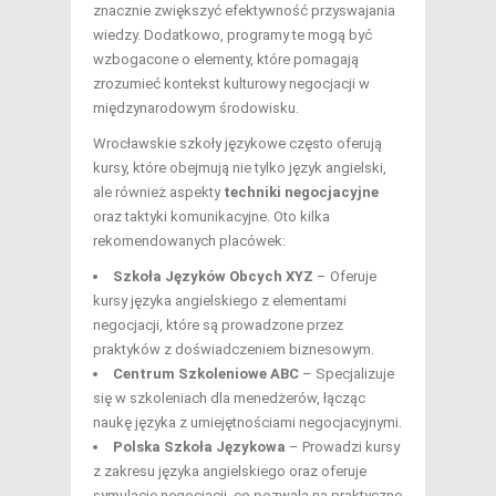
znacznie zwiększyć efektywność przyswajania
wiedzy. Dodatkowo, programy te mogą być
wzbogacone o elementy, które pomagają
zrozumieć kontekst kulturowy negocjacji w
międzynarodowym środowisku.
Wrocławskie szkoły językowe często oferują
kursy, które obejmują nie tylko język angielski,
ale również aspekty
techniki negocjacyjne
oraz taktyki komunikacyjne. Oto kilka
rekomendowanych placówek:
Szkoła Języków Obcych XYZ
– Oferuje
kursy języka angielskiego z elementami
negocjacji, które są prowadzone przez
praktyków z doświadczeniem biznesowym.
Centrum Szkoleniowe ABC
– Specjalizuje
się w szkoleniach dla menedżerów, łącząc
naukę języka z umiejętnościami negocjacyjnymi.
Polska Szkoła Językowa
– Prowadzi kursy
z zakresu języka angielskiego oraz oferuje
symulacje negocjacji, co pozwala na praktyczne