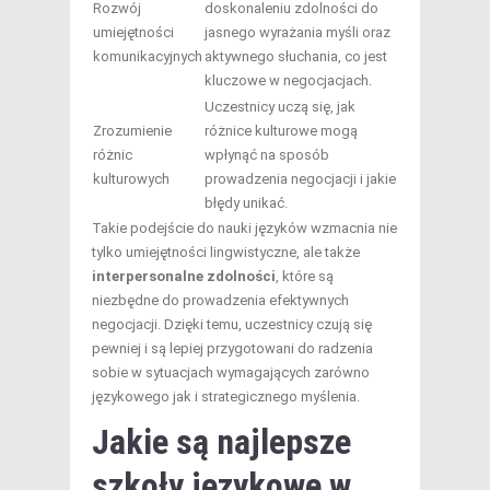
Rozwój
doskonaleniu zdolności do
umiejętności
jasnego wyrażania myśli oraz
komunikacyjnych
aktywnego słuchania, co jest
kluczowe w negocjacjach.
Uczestnicy uczą się, jak
Zrozumienie
różnice kulturowe mogą
różnic
wpłynąć na sposób
kulturowych
prowadzenia negocjacji i jakie
błędy unikać.
Takie podejście do nauki języków wzmacnia nie
tylko umiejętności lingwistyczne, ale także
interpersonalne zdolności
, które są
niezbędne do prowadzenia efektywnych
negocjacji. Dzięki temu, uczestnicy czują się
pewniej i są lepiej przygotowani do radzenia
sobie w sytuacjach wymagających zarówno
językowego jak i strategicznego myślenia.
Jakie są najlepsze
szkoły językowe w