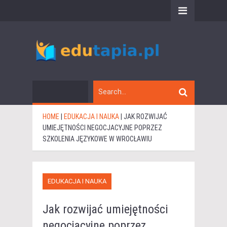
HOME
|
EDUKACJA I NAUKA
|
JAK ROZWIJAĆ
UMIEJĘTNOŚCI NEGOCJACYJNE POPRZEZ
SZKOLENIA JĘZYKOWE W WROCŁAWIU
EDUKACJA I NAUKA
Jak rozwijać umiejętności
negocjacyjne poprzez