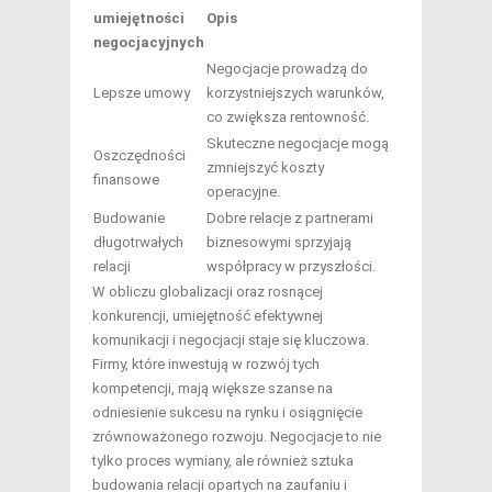
umiejętności
Opis
negocjacyjnych
Negocjacje prowadzą do
Lepsze umowy
korzystniejszych warunków,
co zwiększa rentowność.
Skuteczne negocjacje mogą
Oszczędności
zmniejszyć koszty
finansowe
operacyjne.
Budowanie
Dobre relacje z partnerami
długotrwałych
biznesowymi sprzyjają
relacji
współpracy w przyszłości.
W obliczu globalizacji oraz rosnącej
konkurencji, umiejętność efektywnej
komunikacji i negocjacji staje się kluczowa.
Firmy, które inwestują w rozwój tych
kompetencji, mają większe szanse na
odniesienie sukcesu na rynku i osiągnięcie
zrównoważonego rozwoju. Negocjacje to nie
tylko proces wymiany, ale również sztuka
budowania relacji opartych na zaufaniu i