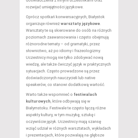
doświadczenia z innymi uczestnikami oraz
rozwijać umiejętności językowe.
Oprócz spotkań konwersacyjnych, Białystok
organizuje również
warsztaty językowe
.
Warsztaty te są skierowane do osób na różnych
poziomach zaawansowania i często obejmują
różnorodne tematy – od gramatyki, przez
słownictwo, aż po idiomy i frazeologizmy.
Uczestnicy mogą nie tylko zdobywać nową
wiedzę, ale także ćwiczyć język w praktycznych
sytuacjach. Często prowadzone są przez
doświadczonych nauczycieli lub native
speakerów, co stanowi dodatkową wartość.
Warto także wspomnieć o
festiwalach
kulturowych
, które odbywają się w
Białymstoku. Festiwale te często łączą różne
aspekty kultury, w tym muzykę, sztukę i
oczywiście język. Uczestnicy mają szansę
wziąć udział w różnych warsztatach, wykładach
i prezentacjach, które pozwalają na głębsze