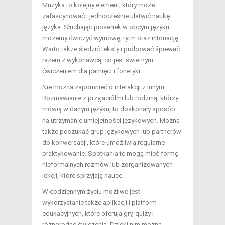
Muzyka to kolejny element, który może
zafascynować i jednocześnie ułatwić naukę
języka. Słuchając piosenek w obcym języku,
możemy ćwiczyć wymowę, rytm oraz intonację.
Warto także śledzić teksty i próbować śpiewać
razem z wykonawcą, co jest świetnym
ćwiczeniem dla pamięci i fonetyki.
Nie można zapomnieć o interakcji z innymi.
Rozmawianie z przyjaciółmi lub rodziną, którzy
mówią w danym języku, to doskonały sposób
na utrzymanie umiejętności językowych. Można
także poszukać grup językowych lub partnerów
do konwersacji, które umożliwią regularne
praktykowanie. Spotkania te mogą mieć formę
nieformalnych rozmów lub zorganizowanych
lekcji, które sprzyjają nauce.
W codziennym życiu możliwe jest
wykorzystanie także aplikacji i platform
edukacyjnych, które oferują gry, quizy i
różnorodne ćwiczenia. Dzięki nim można