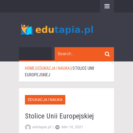
HOME
|
EDUKACJA I NAUKA
|
STOLICE UNII
EUROPEJSKIEJ
EDUKACJA I NAUKA
Stolice Unii Europejskiej
edutapia.pl
|
Mar 10, 2021