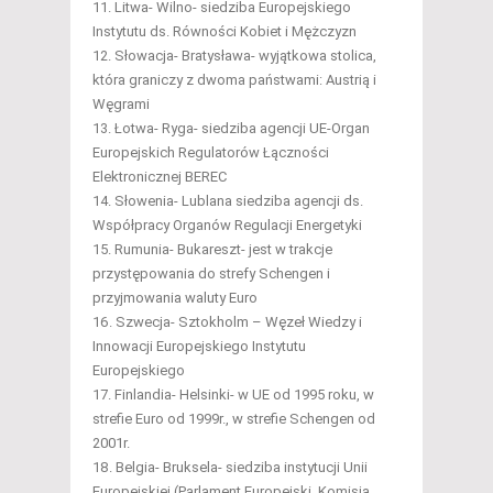
Litwa- Wilno- siedziba Europejskiego
Instytutu ds. Równości Kobiet i Mężczyzn
Słowacja- Bratysława- wyjątkowa stolica,
która graniczy z dwoma państwami: Austrią i
Węgrami
Łotwa- Ryga- siedziba agencji UE-Organ
Europejskich Regulatorów Łączności
Elektronicznej BEREC
Słowenia- Lublana siedziba agencji ds.
Współpracy Organów Regulacji Energetyki
Rumunia- Bukareszt- jest w trakcje
przystępowania do strefy Schengen i
przyjmowania waluty Euro
Szwecja- Sztokholm – Węzeł Wiedzy i
Innowacji Europejskiego Instytutu
Europejskiego
Finlandia- Helsinki- w UE od 1995 roku, w
strefie Euro od 1999r., w strefie Schengen od
2001r.
Belgia- Bruksela- siedziba instytucji Unii
Europejskiej (Parlament Europejski, Komisja