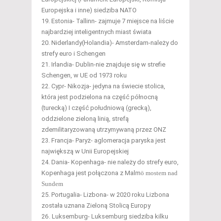
Europejska i inne) siedziba NATO
Estonia- Tallinn- zajmuje 7 miejsce na liście
najbardziej inteligentnych miast świata
Niderlandy(Holandia)- Amsterdam-należy do
strefy euro i Schengen
Irlandia- Dublin-nie znajduje się w strefie
Schengen, w UE od 1973 roku
Cypr- Nikozja- jedyna na świecie stolica,
która jest podzielona na część północną
(turecką) I część południową (grecką),
oddzielone zieloną linią, strefą
zdemilitaryzowaną utrzymywaną przez ONZ
Francja- Paryż- aglomeracja paryska jest
największą w Unii Europejskiej
Dania- Kopenhaga- nie należy do strefy euro,
Kopenhaga jest połączona z Malm
ö
mostem nad
Sundem
Portugalia- Lizbona- w 2020 roku Lizbona
została uznana Zieloną Stolicą Europy
Luksemburg- Luksemburg siedziba kilku